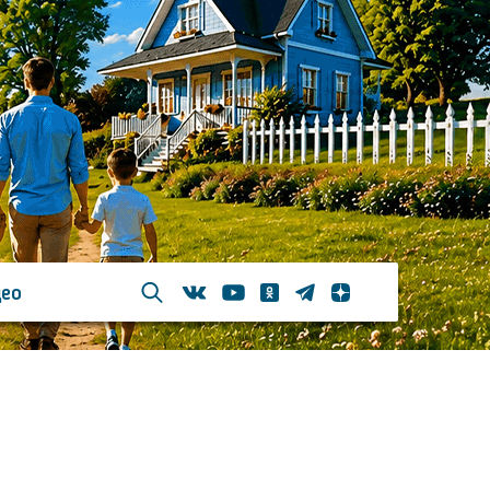
ео
Телеграм
Одноклассники
Яндекс дзен
Youtube
Вконтакте