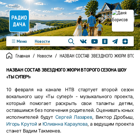
Телеграм
Меню
Новости
Одноклассники
Яндекс д
Youtube
Вконтакте
Программы
Подкасты
Главная
Новости
НАЗВАН СОСТАВ ЗВЕЗДНОГО ЖЮРИ ВТОРОГ
Новинки
Фото
Видео
Команда
Регионы
НАЗВАН СОСТАВ ЗВЕЗДНОГО ЖЮРИ ВТОРОГО СЕЗОНА ШОУ
Реклама
Контакты
«ТЫ СУПЕР!»
10 февраля на канале НТВ стартует второй сезон
вокального шоу «Ты супер!» - музыкального проекта,
который помогает раскрыть свои таланты детям,
оставшимся без попечения родителей. Оценивать юных
исполнителей будут
Сергей Лазарев
, Виктор Дробыш,
Игорь Крутой
и
Юлианна Караулова
, а ведущим проекта
станет Вадим Такменев.