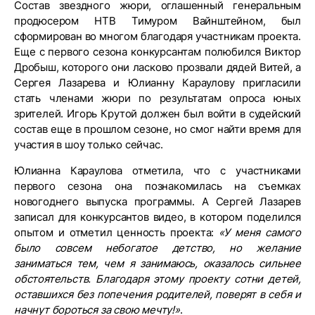
Состав звездного жюри, оглашенный генеральным
продюсером НТВ Тимуром Вайнштейном, был
сформирован во многом благодаря участникам проекта.
Еще с первого сезона конкурсантам полюбился Виктор
Дробыш, которого они ласково прозвали дядей Витей, а
Сергея Лазарева и Юлианну Караулову пригласили
стать членами жюри по результатам опроса юных
зрителей. Игорь Крутой должен был войти в судейский
состав еще в прошлом сезоне, но смог найти время для
участия в шоу только сейчас.
Юлианна Караулова отметила, что с участниками
первого сезона она познакомилась на съемках
новогоднего выпуска программы. А Сергей Лазарев
записал для конкурсантов видео, в котором поделился
опытом и отметил ценность проекта:
«У меня самого
было совсем небогатое детство, но желание
заниматься тем, чем я занимаюсь, оказалось сильнее
обстоятельств. Благодаря этому проекту сотни детей,
оставшихся без попечения родителей, поверят в себя и
начнут бороться за свою мечту!»
.