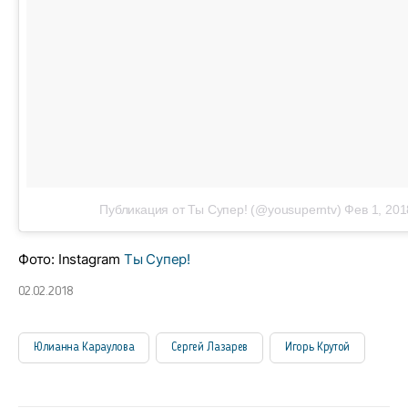
Публикация от Ты Супер! (@yousuperntv)
Фев 1, 201
Фото: Instagram
Ты Супер!
02.02.2018
Юлианна Караулова
Сергей Лазарев
Игорь Крутой