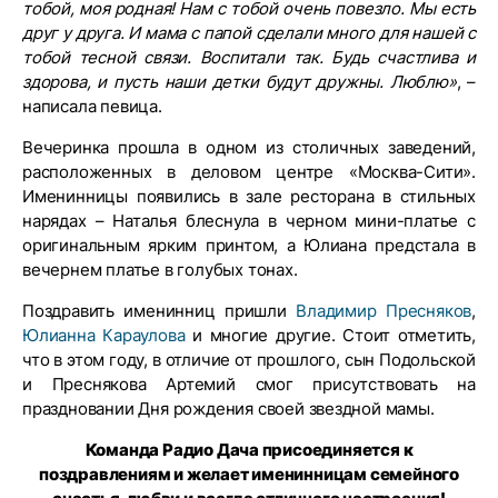
тобой, моя родная! Нам с тобой очень повезло. Мы есть
друг у друга. И мама с папой сделали много для нашей с
тобой тесной связи. Воспитали так. Будь счастлива и
здорова, и пусть наши детки будут дружны. Люблю»
, –
написала певица.
Вечеринка прошла в одном из столичных заведений,
расположенных в деловом центре «Москва-Сити».
Именинницы появились в зале ресторана в стильных
нарядах – Наталья блеснула в черном мини-платье с
оригинальным ярким принтом, а Юлиана предстала в
вечернем платье в голубых тонах.
Поздравить именинниц пришли
Владимир Пресняков
,
Юлианна Караулова
и многие другие. Стоит отметить,
что в этом году, в отличие от прошлого, сын Подольской
и Преснякова Артемий смог присутствовать на
праздновании Дня рождения своей звездной мамы.
Команда Радио Дача присоединяется к
поздравлениям и желает именинницам семейного