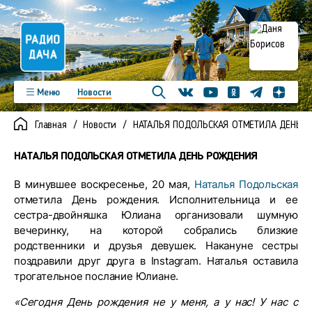
Телеграм
Меню
Новости
Одноклассники
Яндекс д
Youtube
Вконтакте
Программы
Подкасты
Главная
Новости
НАТАЛЬЯ ПОДОЛЬСКАЯ ОТМЕТИЛА ДЕНЬ 
Новинки
Фото
Видео
Команда
Регионы
НАТАЛЬЯ ПОДОЛЬСКАЯ ОТМЕТИЛА ДЕНЬ РОЖДЕНИЯ
Реклама
Контакты
В минувшее воскресенье, 20 мая,
Наталья Подольская
отметила День рождения. Исполнительница и ее
сестра-двойняшка Юлиана организовали шумную
вечеринку, на которой собрались близкие
родственники и друзья девушек. Накануне сестры
поздравили друг друга в Instagram. Наталья оставила
трогательное послание Юлиане.
«Сегодня День рождения не у меня, а у нас! У нас с