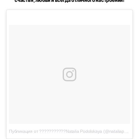
счастья, любви и всегда отличного настроения!
Публикация от ???????????Natalia Podolskaya (@nataliapodolskaya)