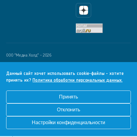
Яндекс Дзен
OOO "Медиа Холд" - 2026
Krutoy Media
16+
Данный сайт хочет использовать cookie-файлы - хотите
принять их?
Политика обработки персональных данных.
Информация для правообладателей
Условия
Принять
Конфиденциальность
Отклонить
Разработка сайта
Настройки конфиденциальности