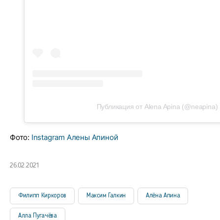
Публикация от Alena Apina (@neapina)
Фото:
Instagram Алены Апиной
26.02.2021
Филипп Киркоров
Максим Галкин
Алёна Апина
Алла Пугачёва