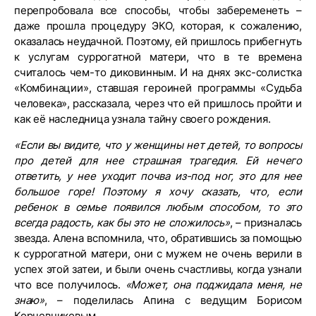
перепробовала все способы, чтобы забеременеть –
даже прошла процедуру ЭКО, которая, к сожалению,
оказалась неудачной. Поэтому, ей пришлось прибегнуть
к услугам суррогатной матери, что в те времена
считалось чем-то диковинным. И на днях экс-солистка
«Комбинации», ставшая героиней программы «Судьба
человека», рассказала, через что ей пришлось пройти и
как её наследница узнала тайну своего рождения.
«Если вы видите, что у женщины нет детей, то вопросы
про детей для нее страшная трагедия. Ей нечего
ответить, у нее уходит почва из-под ног, это для нее
большое горе! Поэтому я хочу сказать, что, если
ребенок в семье появился любым способом, то это
всегда радость, как бы это не сложилось»
, – призналась
звезда. Алена вспомнила, что, обратившись за помощью
к суррогатной матери, они с мужем не очень верили в
успех этой затеи, и были очень счастливы, когда узнали
что все получилось.
«Может, она поджидала меня, не
знаю»
, – поделилась Апина с ведущим Борисом
Корчевниковым.