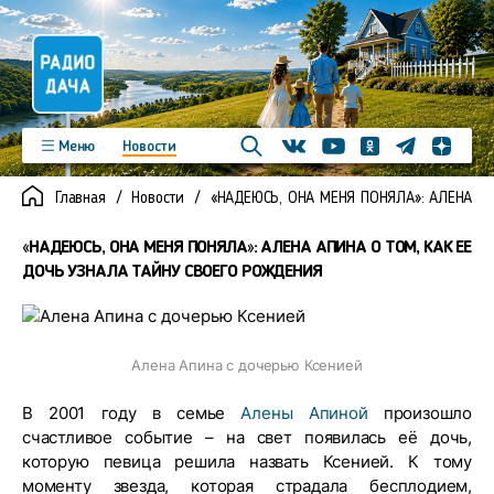
Телеграм
Меню
Новости
Одноклассники
Яндекс д
Youtube
Вконтакте
Программы
Подкасты
Главная
Новости
«НАДЕЮСЬ, ОНА МЕНЯ ПОНЯЛА»: АЛЕНА А
Новинки
Фото
Видео
Команда
Регионы
«НАДЕЮСЬ, ОНА МЕНЯ ПОНЯЛА»: АЛЕНА АПИНА О ТОМ, КАК ЕЕ
Реклама
Контакты
ДОЧЬ УЗНАЛА ТАЙНУ СВОЕГО РОЖДЕНИЯ
Алена Апина с дочерью Ксенией
В 2001 году в семье
Алены Апиной
произошло
счастливое событие – на свет появилась её дочь,
которую певица решила назвать Ксенией. К тому
моменту звезда, которая страдала бесплодием,