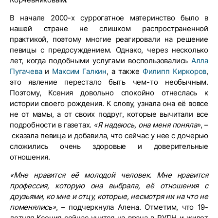
В начале 2000-х суррогатное материнство было в
нашей стране не слишком распространенной
практикой, поэтому многие реагировали на решение
певицы с предосуждением. Однако, через несколько
лет, когда подобными услугами воспользовались
Алла
Пугачева
и
Максим Галкин
, а также
Филипп Киркоров
,
это явление перестало быть чем-то необычным.
Поэтому, Ксения довольно спокойно отнеслась к
истории своего рождения. К слову, узнала она её вовсе
не от мамы, а от своих подруг, которые вычитали все
подробности в газетах.
«Я надеюсь, она меня поняла»
, –
сказала певица и добавила, что сейчас у нее с дочерью
сложились очень здоровые и доверительные
отношения.
«Мне нравится её молодой человек. Мне нравится
профессия, которую она выбрала, её отношения с
друзьями, ко мне и отцу, которые, несмотря ни на что не
поменялись»
, – подчеркнула Алена. Отметим, что 19-
летняя Ксения сейчас учится на врача в РУДН и живет