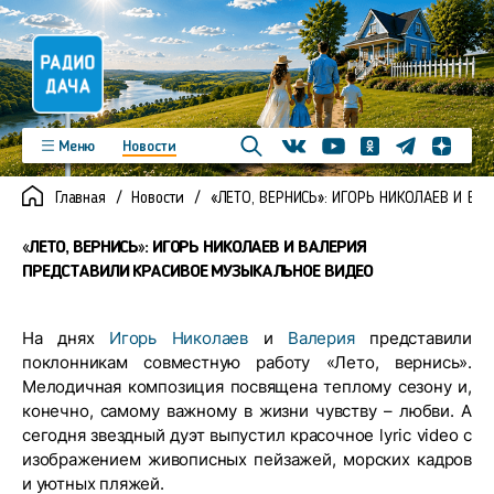
Телеграм
Меню
Новости
Одноклассники
Яндекс д
Youtube
Вконтакте
Программы
Подкасты
Главная
Новости
«ЛЕТО, ВЕРНИСЬ»: ИГОРЬ НИКОЛАЕВ И В
Новинки
Фото
Видео
Команда
Регионы
«ЛЕТО, ВЕРНИСЬ»: ИГОРЬ НИКОЛАЕВ И ВАЛЕРИЯ
Реклама
Контакты
ПРЕДСТАВИЛИ КРАСИВОЕ МУЗЫКАЛЬНОЕ ВИДЕО
На днях
Игорь Николаев
и
Валерия
представили
поклонникам совместную работу «Лето, вернись».
Мелодичная композиция посвящена теплому сезону и,
конечно, самому важному в жизни чувству – любви. А
сегодня звездный дуэт выпустил красочное lyric video с
изображением живописных пейзажей, морских кадров
и уютных пляжей.