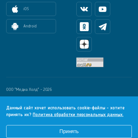
iOS
Вконтакте
Youtube
Android
Одноклассники
Телеграм
Яндекс Дзен
OOO "Медиа Холд" - 2026
Krutoy Media
16+
Данный сайт хочет использовать cookie-файлы - хотите
принять их?
Политика обработки персональных данных.
Информация для правообладателей
Условия
Принять
Конфиденциальность