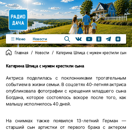
Телеграм
Меню
Новости
Одноклассники
Яндекс д
Youtube
Вконтакте
Программы
Подкасты
Главная
Новости
Катерина Шпица с мужем крестили сына
Новинки
Фото
Видео
Команда
Регионы
Катерина Шпица с мужем крестили сына
Реклама
Контакты
Актриса поделилась с поклонниками трогательным
событием в жизни семьи. В соцсетях 40-летняя актриса
опубликовала фотографии с крещения младшего сына
Богдана, которое состоялось вскоре после того, как
малышу исполнилось 40 дней.
На снимках также появился 13-летний Герман —
старший сын артистки от первого брака с актером