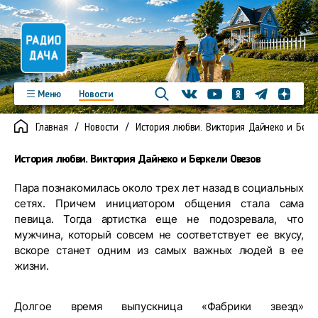
Телеграм
Меню
Новости
Одноклассники
Яндекс д
Youtube
Вконтакте
Программы
Подкасты
Главная
Новости
История любви. Виктория Дайнеко и Берк
Новинки
Фото
Видео
Команда
Регионы
История любви. Виктория Дайнеко и Беркели Овезов
Реклама
Контакты
Пара познакомилась около трех лет назад в социальных
сетях. Причем инициатором общения стала сама
певица. Тогда артистка еще не подозревала, что
мужчина, который совсем не соответствует ее вкусу,
вскоре станет одним из самых важных людей в ее
жизни.
Долгое время выпускница «Фабрики звезд»