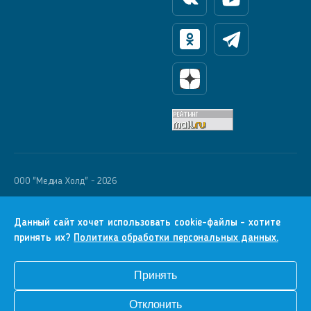
Вконтакте
Youtube
Одноклассники
Телеграм
Яндекс Дзен
OOO "Медиа Холд" - 2026
Krutoy Media
16+
Данный сайт хочет использовать cookie-файлы - хотите
принять их?
Политика обработки персональных данных.
Информация для правообладателей
Условия
Принять
Конфиденциальность
Отклонить
Разработка сайта