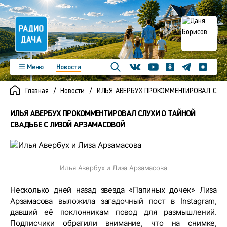
Телеграм
Меню
Новости
Одноклассники
Яндекс д
Youtube
Вконтакте
Программы
Подкасты
Главная
Новости
ИЛЬЯ АВЕРБУХ ПРОКОММЕНТИРОВАЛ СЛУХ
Новинки
Фото
Видео
Команда
Регионы
ИЛЬЯ АВЕРБУХ ПРОКОММЕНТИРОВАЛ СЛУХИ О ТАЙНОЙ
Реклама
Контакты
СВАДЬБЕ С ЛИЗОЙ АРЗАМАСОВОЙ
Илья Авербух и Лиза Арзамасова
Несколько дней назад звезда «Папиных дочек» Лиза
Арзамасова выложила загадочный пост в Instagram,
давший её поклонникам повод для размышлений.
Подписчики обратили внимание, что на снимке,