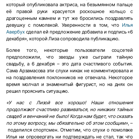
который опубликовала актриса, на безымянном пальце
её правой руки красуется роскошное кольцо с
драгоценным камнем и тут же бросились поздравлять
девушку с помолвкой. Уверенности в том, что
Илья
Авербух
сделал ей предложение добавила и подпись «6
декабря», которой Лиза сопроводила публикацию.
Более того, некоторые пользователи соцсетей
предположили, что звезды уже сыграли тайную
свадьбу, а 6 декабря – это дата счастливого события.
Сама Арзамасова эти слухи никак не комментировала и
на поздравления поклонников не отвечала. Некоторое
время молчал и знаменитый фигурист, но на днях он
решил прояснить ситуацию.
«У нас с Лизой все хорошо! Наши отношения
продолжают счастливо развиваться, но никаких тайных
свадеб и венчаний не было! Когда нам будет, что сказать
по этому вопросу, мы обязательно об этом сообщим»
, –
поделился спортсмен. Отметим, что слухи о помолвке
Илья ни опровергать ни подтверждать не стал, так что