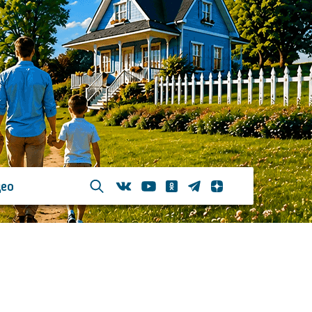
ео
Телеграм
Одноклассники
Яндекс дзен
Youtube
Вконтакте