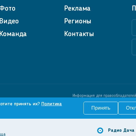
Фото
Реклама
П
Видео
Регионы
Команда
Контакты
Информация для правообладателе
хотите принять их?
Политика
Принять
Отк
Радио Дача
оща