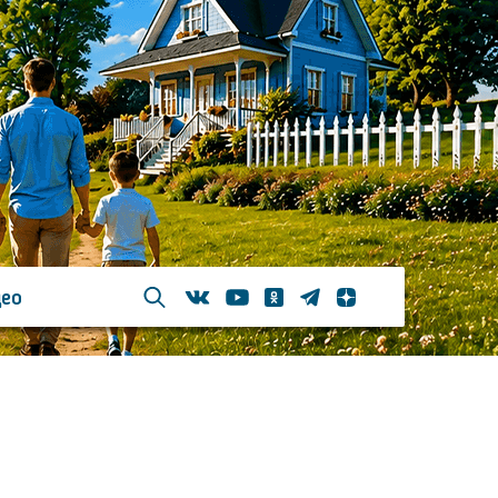
ео
Телеграм
Одноклассники
Яндекс дзен
Youtube
Вконтакте