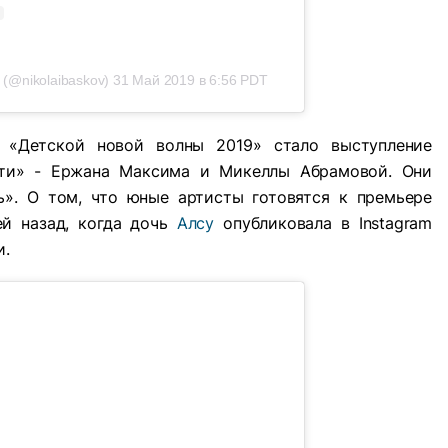
(@nikolaibaskov)
31 Май 2019 в 6:56 PDT
«Детской новой волны 2019» стало выступление
ети» - Ержана Максима и Микеллы Абрамовой. Они
». О том, что юные артисты готовятся к премьере
ей назад, когда дочь
Алсу
опубликовала в Instagram
и.