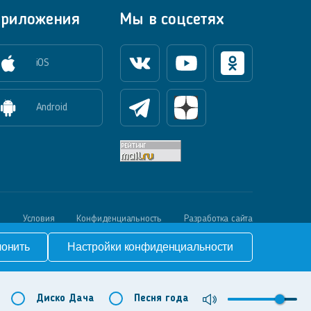
риложения
Мы в соцсетях
iOS
Вконтакте
Youtube
Одноклассники
Android
Телеграм
Яндекс Дзен
й
Условия
Конфиденциальность
Разработка сайта
лонить
Настройки конфиденциальности
Диско Дача
Песня года