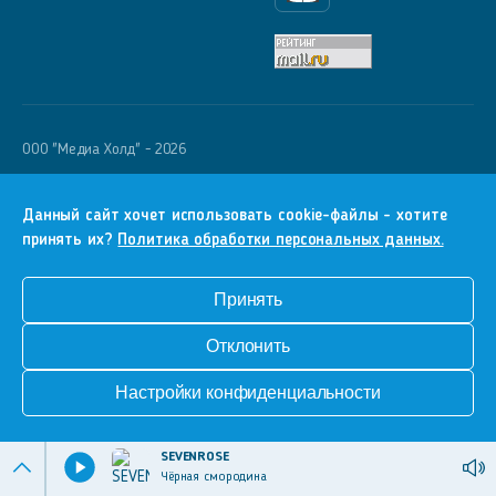
OOO "Медиа Холд" - 2026
Krutoy Media
16+
Данный сайт хочет использовать cookie-файлы - хотите
принять их?
Политика обработки персональных данных.
Информация для правообладателей
Условия
Принять
Конфиденциальность
Отклонить
Разработка сайта
Настройки конфиденциальности
SEVENROSE
Чёрная смородина