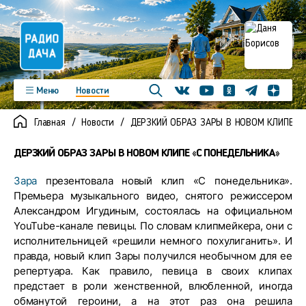
Телеграм
Меню
Новости
Одноклассники
Яндекс д
Youtube
Вконтакте
Программы
Подкасты
Главная
Новости
ДЕРЗКИЙ ОБРАЗ ЗАРЫ В НОВОМ КЛИПЕ «С
Новинки
Фото
Видео
Команда
Регионы
ДЕРЗКИЙ ОБРАЗ ЗАРЫ В НОВОМ КЛИПЕ «С ПОНЕДЕЛЬНИКА»
Реклама
Контакты
Зара
презентовала новый клип «С понедельника».
Премьера музыкального видео, снятого режиссером
Александром Игудиным, состоялась на официальном
YouTube-канале певицы. По словам клипмейкера, они с
исполнительницей «решили немного похулиганить». И
правда, новый клип Зары получился необычном для ее
репертуара. Как правило, певица в своих клипах
предстает в роли женственной, влюбленной, иногда
обманутой героини, а на этот раз она решила