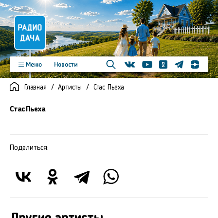
Телеграм
Меню
Новости
Одноклассники
Яндекс д
Youtube
Вконтакте
Программы
Подкасты
Главная
Артисты
Стас Пьеха
Новинки
Фото
Видео
Команда
Регионы
Стас Пьеха
Реклама
Контакты
Поделиться: