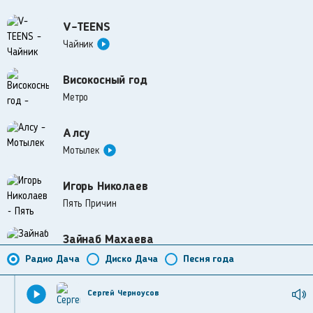
V-TEENS
Чайник
Високосный год
Метро
Алсу
Мотылек
Игорь Николаев
Пять Причин
Зайнаб Махаева
Сердце на костре
Радио Дача
Диско Дача
Песня года
Маленький Принц
Сергей Черноусов
Мы встретимся снова